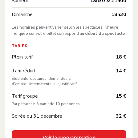
—
Samedi
18h30 & 21h00
—
Dimanche
18h30
Les horaires peuvent varier selon les spectacles : l’heure
indiquée sur votre billet correspond au
début du spectacle
.
TARIFS
—
Plein tarif
18 €
:
—
Tarif réduit
14 €
Étudiants, scolaires, demandeurs
d’emploi, intermittents, sur justificatif.
:
—
Tarif groupe
15 €
Par personne, à partir de 10 personnes.
—
Soirée du 31 décembre
32 €
Voir la programmation