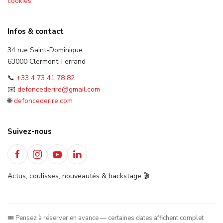
cookies
Infos & contact
34 rue Saint-Dominique
63000 Clermont-Ferrand
📞
+33 4 73 41 78 82
✉️
defoncederire@gmail.com
🌐
defoncederire.com
Suivez-nous
Actus, coulisses, nouveautés & backstage 🎬
🎟️ Pensez à réserver en avance — certaines dates affichent complet