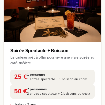
Soirée Spectacle + Boisson
Le cadeau prêt à offrir pour vivre une vraie soirée au
café-théâtre.
1 personne
25 €
1 entrée spectacle + 1 boisson au choix
—
2 personnes
50 €
2 entrées spectacle + 2 boissons au choix
—
Valable
3 ans
.