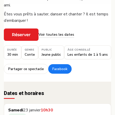
ami.
Êtes vous prêts à sauter, danser et chanter ? Il est temps
d’embarquer !
Voir toutes les dates
Réserver
·
DURÉE
GENRE
PUBLIC
ÂGE CONSEILLÉ
30 min
Conte
Jeune public
Les enfants de 1 à 5 ans
Partager ce spectacle
Facebook
·
Dates et horaires
Samedi
23 janvier
10h30