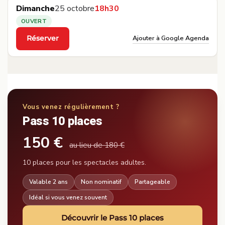
Dimanche
25 octobre
18h30
OUVERT
Ajouter à Google Agenda
Réserver
·
Vous venez régulièrement ?
Pass 10 places
150 €
au lieu de 180 €
10 places pour les spectacles adultes.
Valable 2 ans
Non nominatif
Partageable
Idéal si vous venez souvent
Découvrir le Pass 10 places