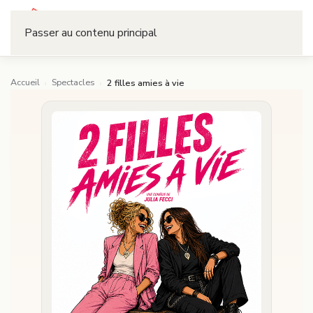
Réserver
Passer au contenu principal
Accueil
Spectacles
›
›
2 filles amies à vie