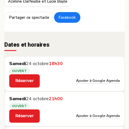
Azéline Darfeuille et Lucie Bayle
Partager ce spectacle
Facebook
·
Dates et horaires
Samedi
24 octobre
18h30
OUVERT
Ajouter à Google Agenda
Réserver
·
Samedi
24 octobre
21h00
OUVERT
Ajouter à Google Agenda
Réserver
·