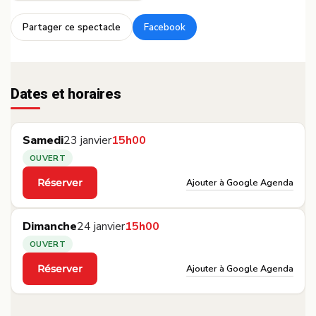
Partager ce spectacle
Facebook
·
Dates et horaires
Samedi
23 janvier
15h00
OUVERT
Ajouter à Google Agenda
Réserver
·
Dimanche
24 janvier
15h00
OUVERT
Ajouter à Google Agenda
Réserver
·