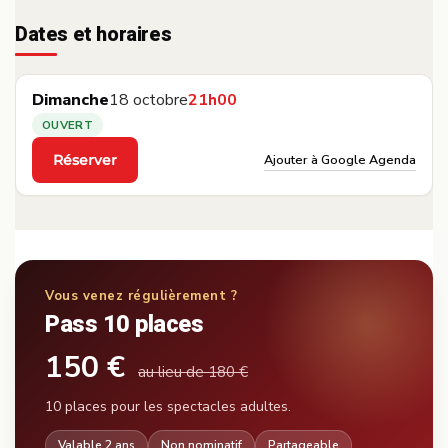
Dates et horaires
Dimanche
18 octobre
21h00
OUVERT
Ajouter à Google Agenda
Réserver
·
Vous venez régulièrement ?
Pass 10 places
150 €
au lieu de 180 €
10 places pour les spectacles adultes.
Valable 2 ans
Non nominatif
Partageable