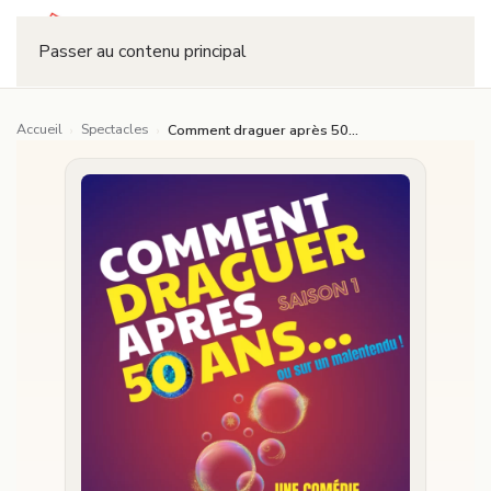
Réserver
Passer au contenu principal
Accueil
Spectacles
›
›
Comment draguer après 50 ans