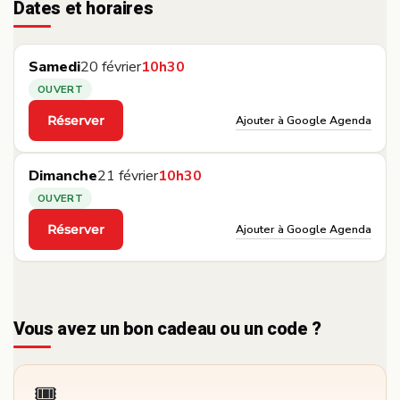
Dates et horaires
Samedi
20 février
10h30
OUVERT
Ajouter à Google Agenda
Réserver
·
Dimanche
21 février
10h30
OUVERT
Ajouter à Google Agenda
Réserver
·
Vous avez un bon cadeau ou un code ?
🎟️