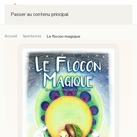
Réserver
Passer au contenu principal
Accueil
Spectacles
›
›
Le flocon magique