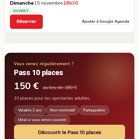
Dimanche
15 novembre
18h30
OUVERT
Ajouter à Google Agenda
Réserver
·
Vous venez régulièrement ?
Pass 10 places
150 €
au lieu de 180 €
10 places pour les spectacles adultes.
Valable 2 ans
Non nominatif
Partageable
Idéal si vous venez souvent
Découvrir le Pass 10 places