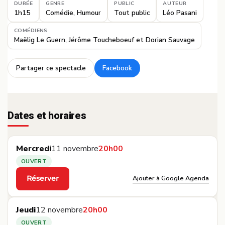
DURÉE
GENRE
PUBLIC
AUTEUR
1h15
Comédie, Humour
Tout public
Léo Pasani
COMÉDIENS
Maëlig Le Guern, Jérôme Toucheboeuf et Dorian Sauvage
Partager ce spectacle
Facebook
·
Dates et horaires
Mercredi
11 novembre
20h00
OUVERT
Ajouter à Google Agenda
Réserver
·
Jeudi
12 novembre
20h00
OUVERT