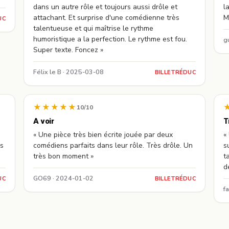
dans un autre rôle et toujours aussi drôle et
l
attachant. Et surprise d'une comédienne très
M
UC
talentueuse et qui maîtrise le rythme
humoristique a la perfection. Le rythme est fou.
g
Super texte. Foncez »
Félix le B · 2025-03-08
BILLETRÉDUC
★★★★★
10/10
A voir
T
« Une pièce très bien écrite jouée par deux
«
ès
comédiens parfaits dans leur rôle. Très drôle. Un
s
très bon moment »
t
d
GO69 · 2024-01-02
UC
BILLETRÉDUC
f