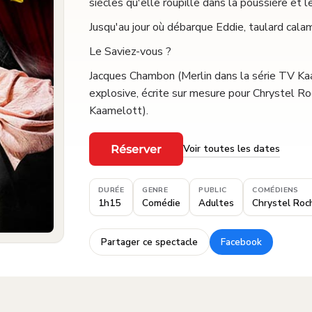
siècles qu'elle roupille dans la poussière et le
Jusqu'au jour où débarque Eddie, taulard calam
Le Saviez-vous ?
Jacques Chambon (Merlin dans la série TV Ka
explosive, écrite sur mesure pour Chrystel R
Kaamelott).
Voir toutes les dates
Réserver
·
DURÉE
GENRE
PUBLIC
COMÉDIENS
1h15
Comédie
Adultes
Chrystel Roc
Partager ce spectacle
Facebook
·