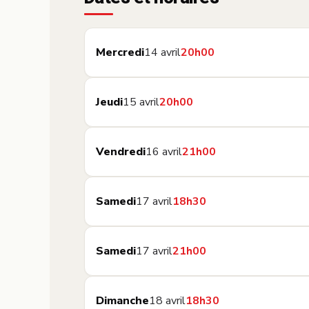
Mercredi
14 avril
20h00
Jeudi
15 avril
20h00
Vendredi
16 avril
21h00
Samedi
17 avril
18h30
Samedi
17 avril
21h00
Dimanche
18 avril
18h30