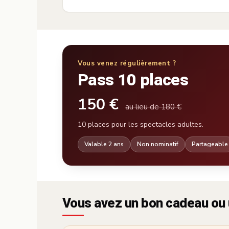
Vous venez régulièrement ?
Pass 10 places
150 €
au lieu de 180 €
10 places pour les spectacles adultes.
Valable 2 ans
Non nominatif
Partageable
Vous avez un bon cadeau ou 