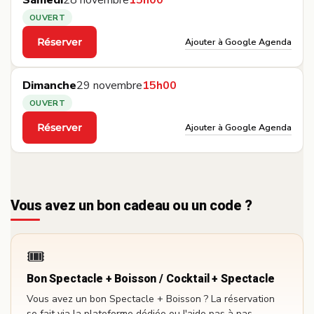
Samedi
28 novembre
15h00
OUVERT
Ajouter à Google Agenda
Réserver
·
Dimanche
29 novembre
15h00
OUVERT
Ajouter à Google Agenda
Réserver
·
Vous avez un bon cadeau ou un code ?
🎟️
Bon Spectacle + Boisson / Cocktail + Spectacle
Vous avez un bon Spectacle + Boisson ? La réservation
se fait via la plateforme dédiée ou l'aide pas à pas.