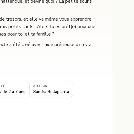
e inattendue, et devine quoi ? La petite souris
rs de trésors, et elle va même vous apprendre
s petits chefs ! Alors tu es prêt(e) pour une
ses pour toi et ta famille ?
acle a été créé avec l’aide précieuse d’un vrai
LLÉ
AUTEUR
 de 2 à 7 ans
Sandra Bellapianta