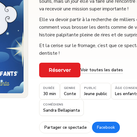
souris, mais un jour elle va faire une rencontr
va recevoir une mission super importante !
Elle va devoir partir à la recherche de millie
comment vous brosser les dents comme de vrai
histoire palpitante pleine de rires et de surpri
Et la cerise sur le fromage, c’est que ce spect
dentiste !
Voir toutes les dates
Réserver
·
DURÉE
GENRE
PUBLIC
ÂGE CONSEI
30 min
Conte
Jeune public
Les enfants
COMÉDIENS
Sandra Bellapianta
Partager ce spectacle
Facebook
·