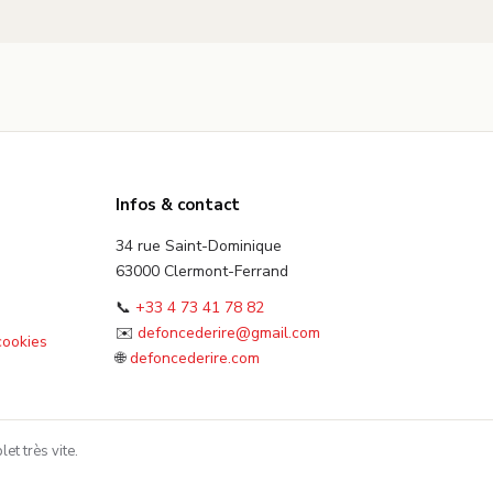
Infos & contact
34 rue Saint-Dominique
63000 Clermont-Ferrand
📞
+33 4 73 41 78 82
✉️
defoncederire@gmail.com
cookies
🌐
defoncederire.com
et très vite.