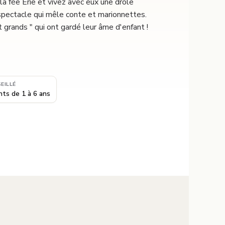
 la fée Erie et vivez avec eux une drôle
 spectacle qui mêle conte et marionnettes.
ut grands " qui ont gardé leur âme d'enfant !
EILLÉ
nts de 1 à 6 ans