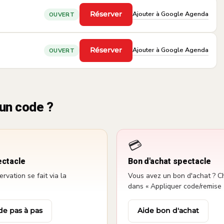
Ajouter à Google Agenda
Réserver
OUVERT
·
Ajouter à Google Agenda
Réserver
OUVERT
·
un code ?
💳
ectacle
Bon d'achat spectacle
vation se fait via la
Vous avez un bon d'achat ? Ch
dans « Appliquer code/remise 
de pas à pas
Aide bon d'achat