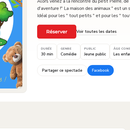
Alors venez à la rencontre du petit Pierre, de
d'aventure !" La maison des animaux " est un
Idéal pour les " tout petits " et pour les " to
Voir toutes les dates
Réserver
·
DURÉE
GENRE
PUBLIC
ÂGE CONS
30 min
Comédie
Jeune public
Les enfa
Partager ce spectacle
Facebook
·